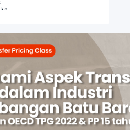
;
dan