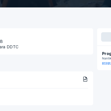
IB
nara DDTC
Prog
Nanti
progr