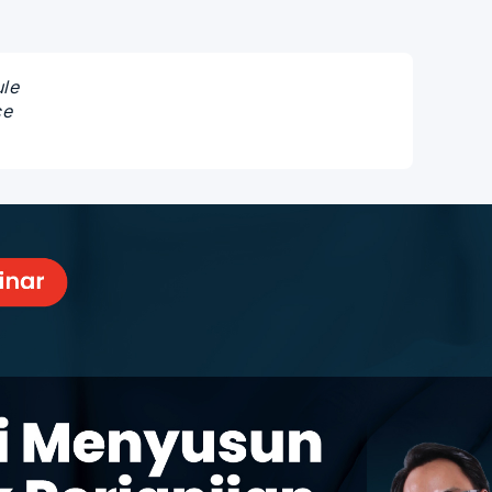
ule
ce