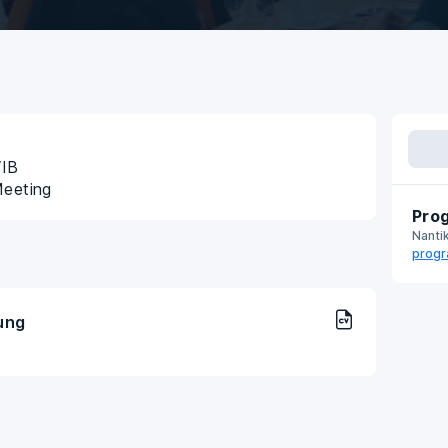
WIB
Meeting
Prog
Nanti
progr
ung