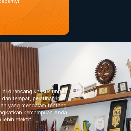
cademy!
 ini dirancang khusus untuk
 dan tempat, pelatihan ini
aman yang mendalam tentang
eningkatkan kemampuan Anda
ebih efektif.