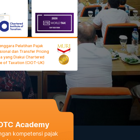
enggara Pelatihan Pajak
sional dan Transfer Pricing
a yang Diakui Chartered
te of Taxation (CIOT-UK)
DDTC Academy
gan kompetensi pajak