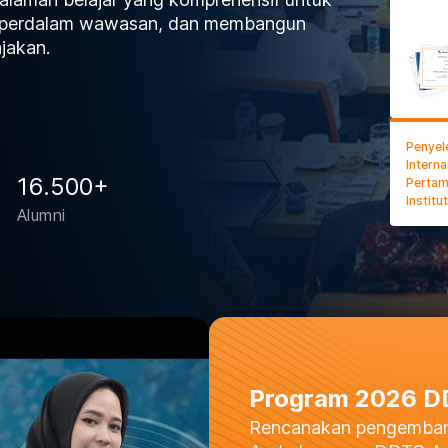
mperdalam wawasan, dan membangun
ajakan.
Penyel
Interna
16.500+
Pertam
Institu
Alumni
Program 2026 
Rencanakan pengemban