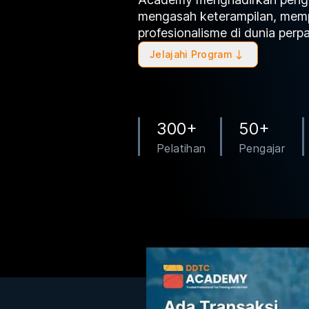
mengasah keterampilan, me
profesionalisme di dunia perp
Jelajahi Program
300+
50+
Pelatihan
Pengajar