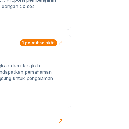
). Proporsi pembelajaran
) dengan 5x sesi
1
pelatihan aktif
ngkah demi langkah
mendapatkan pemahaman
gsung untuk pengalaman