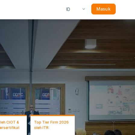
Masuk
oleh CIOT &
Top Tier Firm 2026
ersertifikat
oleh ITR: