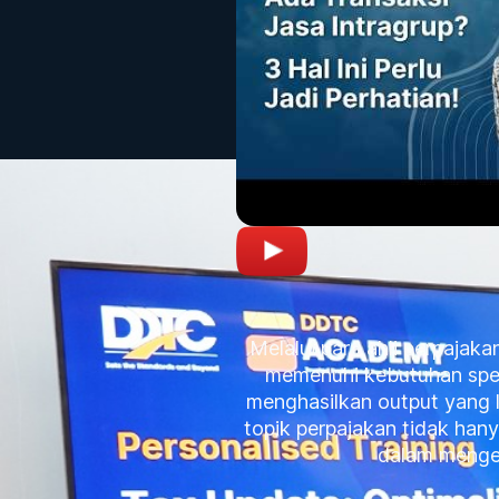
Melalui para ahli perpajak
memenuhi kebutuhan spesif
menghasilkan output yang 
topik perpajakan tidak ha
dalam mengel