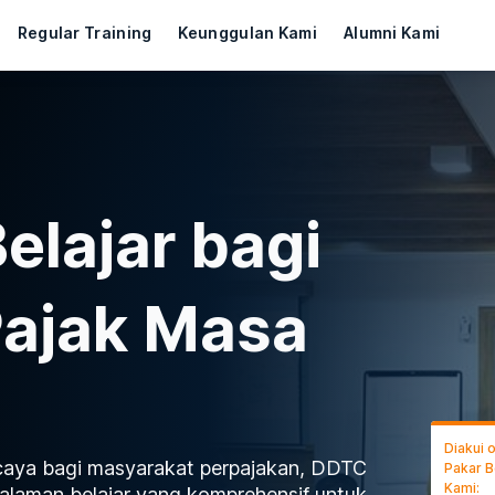
Regular Training
Keunggulan Kami
Alumni Kami
elajar bagi
Pajak Masa
Diakui 
rcaya bagi masyarakat perpajakan, DDTC
Pakar B
Kami:
laman belajar yang komprehensif untuk