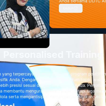
Anda bersama DDTC A
Unduh
Personalised Training
an yang terpercaya sebagai pengajar, program pelatihan
ik Anda. Dengan fleksibilitas pemilihan topik, waktu,
lebih presisi sesuai dengan kebutuhan Anda. Pemah
nya membantu mengurangi risiko pajak, tetapi juga m
ola serta mengantisipasi tantangan perpajakan secara l